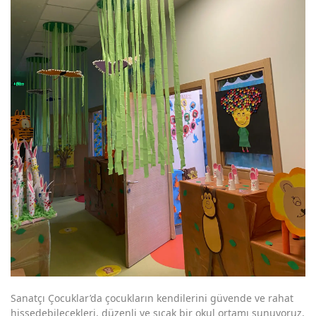
Sanatçı Çocuklar’da çocukların kendilerini güvende ve rahat
hissedebilecekleri, düzenli ve sıcak bir okul ortamı sunuyoruz.