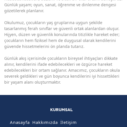
Günlük yaşam; oyun, sanat, öğrenme ve dinlenme dengesi
gözetilerek planlanır.
Okulumuz, çocukların yaş gruplarına uygun şekilde
tasarlanmış ferah sınıflar ve güvenli ortak alanlardan oluşur.
Hijyen, düzen ve güvenlik konularında titizlikle hareket eder;
çocukların hem fiziksel hem de duygusal olarak kendilerini
güvende hissetmelerini ön planda tutarız.
Günlük akış içerisinde çocukların bireysel ihtiyaçları dikkate
alınır, kendilerini ifade edebilecekleri ve özgürce hareket
edebilecekleri bir ortam sağlanır. Amacımız, çocukların okula
severek geldikleri ve gün boyunca kendilerini iyi hissettikleri
bir yaşam alanı oluşturmaktır.
KURUMSAL
Anasayfa
Hakkımızda
İletişim